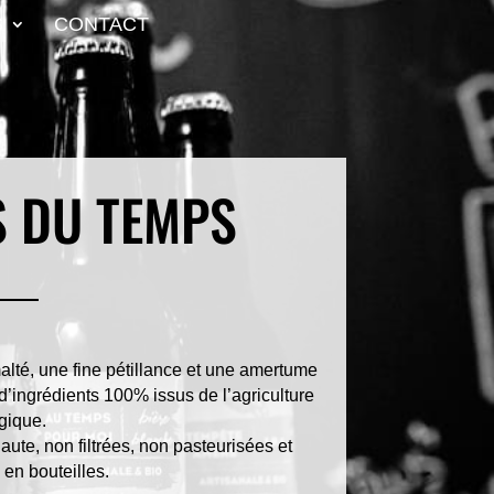
S
CONTACT
S DU TEMPS
lté, une fine pétillance et une amertume
d’ingrédients 100% issus de l’agriculture
gique.
ute, non filtrées, non pasteurisées et
en bouteilles.