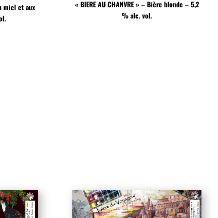
« BIERE AU CHANVRE » – Bière blonde – 5,2
u miel et aux
% alc. vol.
ol.