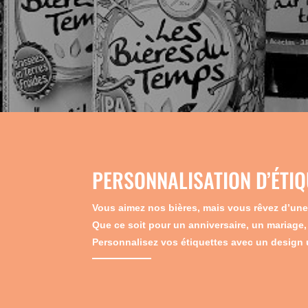
PERSONNALISATION D’ÉTIQ
Vous aimez nos bières, mais vous rêvez d’une
Que ce soit pour un anniversaire, un mariage,
Personnalisez vos étiquettes avec un design u