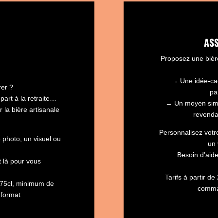
AS
Proposez une bière
→ Une idée-ca
er ?
pa
art à la retraite…
→ Un moyen simpl
r la bière artisanale
revendan
Personnalisez votre
 photo, un visuel ou
un 
Besoin d’aide
t là pour vous
Tarifs à partir d
€/75cl, minimum de
comman
 format