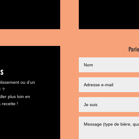
Parl
LS
blissement ou d’un
r ?
ller plus loin en
 recette !