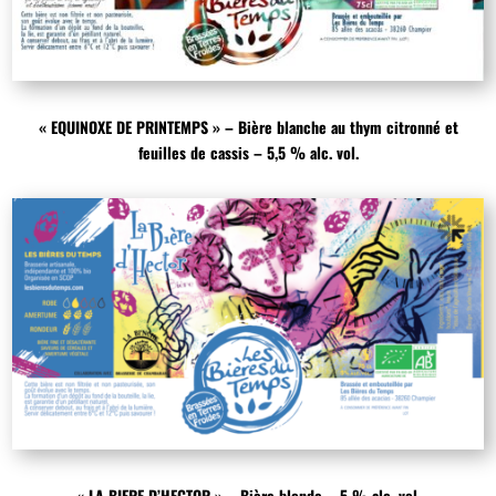
« EQUINOXE DE PRINTEMPS » – Bière blanche au thym citronné et
feuilles de cassis – 5,5 % alc. vol.
« LA BIERE D’HECTOR » – Bière blonde – 5 % alc. vol.