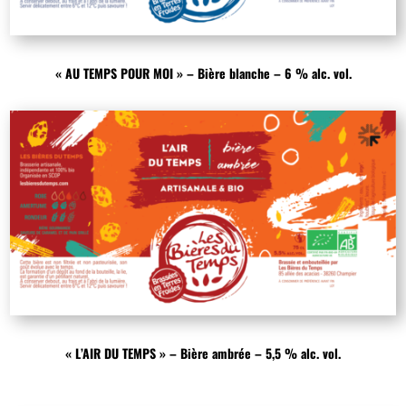
« AU TEMPS POUR MOI » – Bière blanche – 6 % alc. vol.
« L’AIR DU TEMPS » – Bière ambrée – 5,5 % alc. vol.