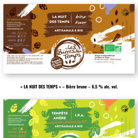
« LA NUIT DES TEMPS » – Bière brune – 6,5 % alc. vol.